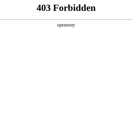
您需要什么帮助？
请填写您的相关情况，我们将及时联系您反馈处理
*
公司
*
姓名
*
电话