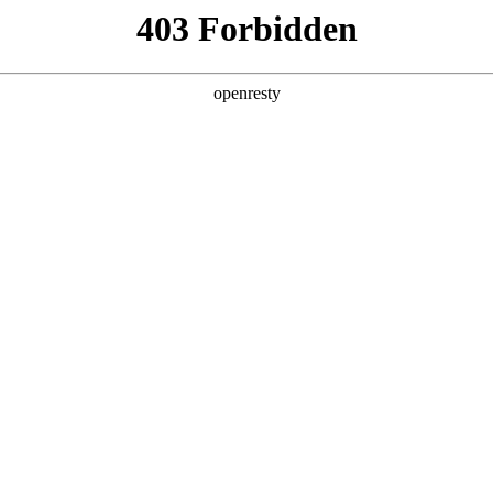
产品及服务
行业解决方案
合作伙伴
投资者关系
的用户或浏览者，z6mg·人生就是博数码集团股份有限公司和/或其关联
mg·人生就是博数码根据下列条款授予。如果您不同意下列任何条款、请
救措施。